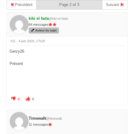
Précédent
Page 2 of 3
Suivant
kiki el fada
@kiki-el-fada
64 messages
Auteur du sujet
#11
· 4 juin 2026, 17h26
Gerzy26
Présent
C
C
0
0
l
l
i
i
q
q
u
u
e
e
z
z
Timewalk
@timewalk
p
p
o
o
11 messages
u
u
r
r