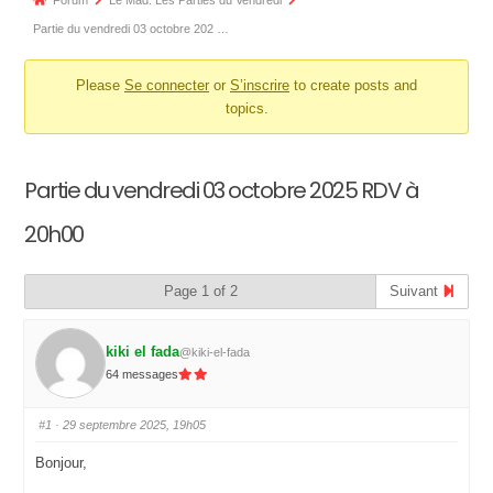
Forum
Le Mad: Les Parties du Vendredi
d’Ariane
Partie du vendredi 03 octobre 202 …
du
Please
Se connecter
or
S’inscrire
to create posts and
forum –
topics.
Vous
êtes
ici :
Partie du vendredi 03 octobre 2025 RDV à
20h00
Page 1 of 2
Suivant
kiki el fada
@kiki-el-fada
64 messages
#1
· 29 septembre 2025, 19h05
Bonjour,